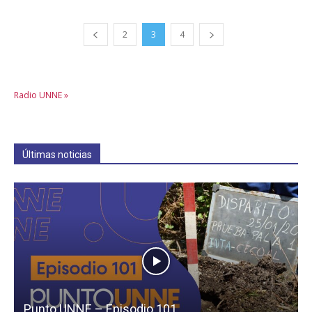
2
3
4
Radio UNNE »
Últimas noticias
Punto UNNE – Episodio 101