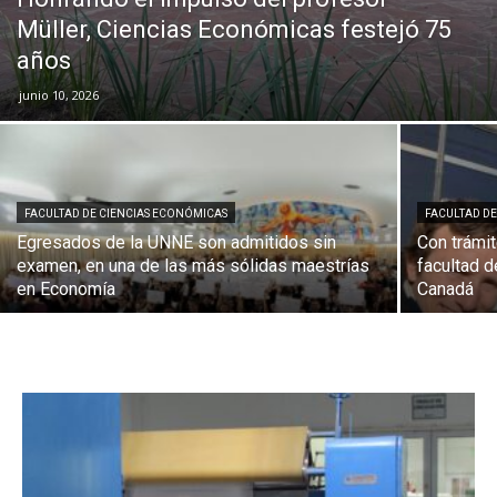
Müller, Ciencias Económicas festejó 75
años
junio 10, 2026
FACULTAD DE CIENCIAS ECONÓMICAS
FACULTAD D
Egresados de la UNNE son admitidos sin
Con trámite
examen, en una de las más sólidas maestrías
facultad 
en Economía
Canadá