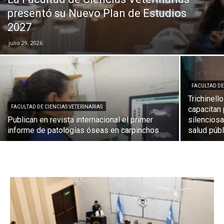
presentó su Nuevo Plan de Estudios
2027
julio 29, 2026
FACULTAD DE
Trichinell
FACULTAD DE CIENCIAS VETERINARIAS
capacitan
Publican en revista internacional el primer
silenciosa
informe de patologías óseas en carpinchos
salud públ