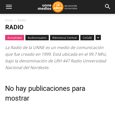
Inicio
Radio
RADIO
Actualidad
Audiovisuales
Biblioteca Central
CeGAE
La Radio de la UNNE es un medio de comunicación
que fue creado en 1999. Está ubicada en el 99.7 Mhz,
bajo la denominación de LRH 447 Radio Universidad
Nacional del Nordeste.
No hay publicaciones para
mostrar