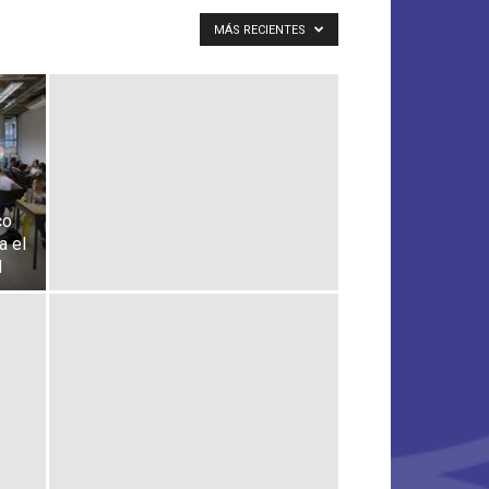
MÁS RECIENTES
co
a el
l