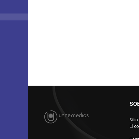
SO
Siti
El c