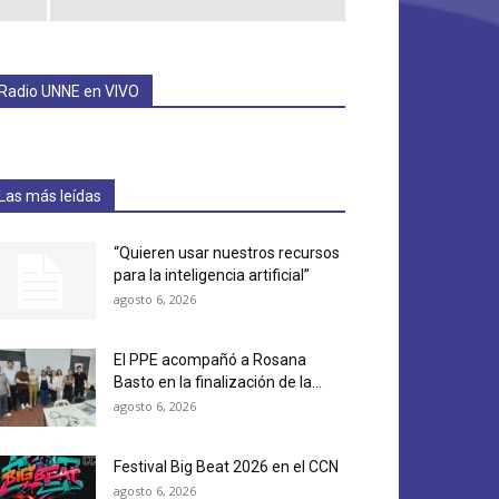
Radio UNNE en VIVO
Las más leídas
“Quieren usar nuestros recursos
para la inteligencia artificial”
agosto 6, 2026
El PPE acompañó a Rosana
Basto en la finalización de la...
agosto 6, 2026
Festival Big Beat 2026 en el CCN
agosto 6, 2026