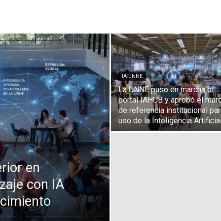
Medios
IA-UNNE
La UNNE puso en marcha el
Unne
portal IAHUB y aprobó el mar
de referencia institucional par
uso de la Inteligencia Artificia
rior en
zaje con IA
ocimiento