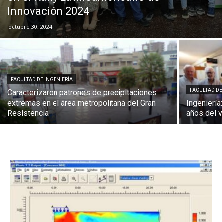
Innovación 2024
octubre 30, 2024
FACULTAD DE INGENIERÍA
FACULTAD DE
Caracterizaron patrones de precipitaciones
extremas en el área metropolitana del Gran
Ingeniería
Resistencia
años del 