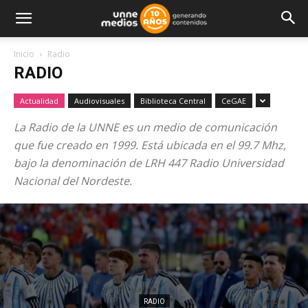
Inicio
Radio
RADIO
Actualidad
Audiovisuales
Biblioteca Central
CeGAE
La Radio de la UNNE es un medio de comunicación
que fue creado en 1999. Está ubicada en el 99.7 Mhz,
bajo la denominación de LRH 447 Radio Universidad
Nacional del Nordeste.
RADIO