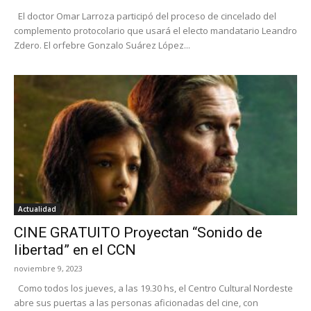
El doctor Omar Larroza participó del proceso de cincelado del
complemento protocolario que usará el electo mandatario Leandro
Zdero. El orfebre Gonzalo Suárez López...
Actualidad
CINE GRATUITO Proyectan “Sonido de
libertad” en el CCN
noviembre 9, 2023
Como todos los jueves, a las 19.30 hs, el Centro Cultural Nordeste
abre sus puertas a las personas aficionadas del cine, con