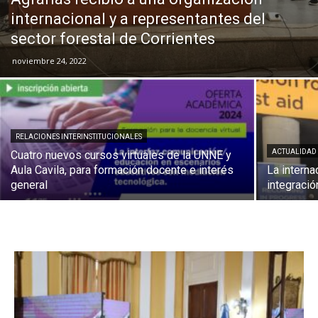
internacional y a representantes del
sector forestal de Corrientes
noviembre 24, 2022
RELACIONES INTERINSTITUCIONALES
ACTUALIDAD
Cuatro nuevos cursos virtuales de la UNNE y
Aula Cavila, para formación docente e interés
La interna
general
integració