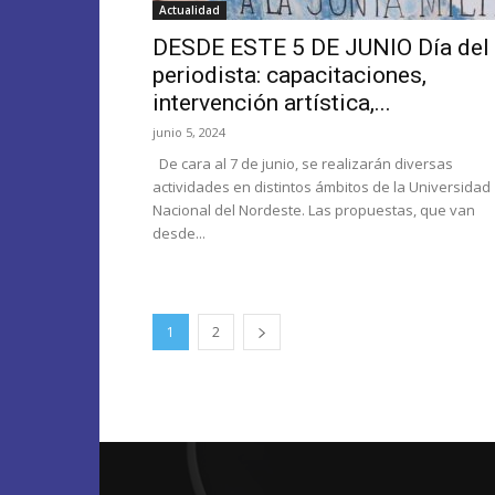
Actualidad
DESDE ESTE 5 DE JUNIO Día del
periodista: capacitaciones,
intervención artística,...
junio 5, 2024
De cara al 7 de junio, se realizarán diversas
actividades en distintos ámbitos de la Universidad
Nacional del Nordeste. Las propuestas, que van
desde...
1
2