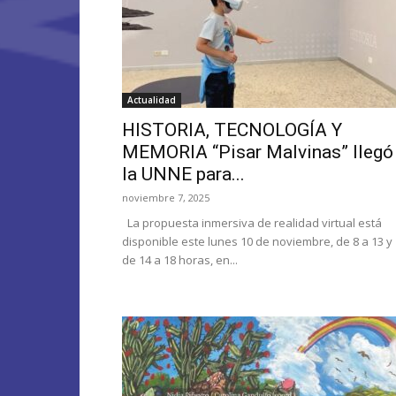
Actualidad
HISTORIA, TECNOLOGÍA Y
MEMORIA “Pisar Malvinas” llegó
la UNNE para...
noviembre 7, 2025
La propuesta inmersiva de realidad virtual está
disponible este lunes 10 de noviembre, de 8 a 13 y
de 14 a 18 horas, en...