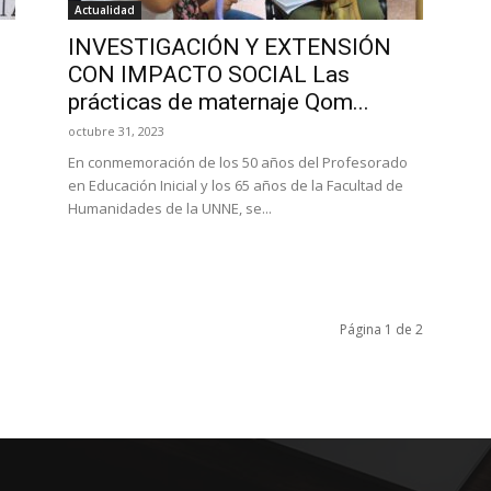
Actualidad
INVESTIGACIÓN Y EXTENSIÓN
CON IMPACTO SOCIAL Las
prácticas de maternaje Qom...
octubre 31, 2023
En conmemoración de los 50 años del Profesorado
en Educación Inicial y los 65 años de la Facultad de
Humanidades de la UNNE, se...
Página 1 de 2