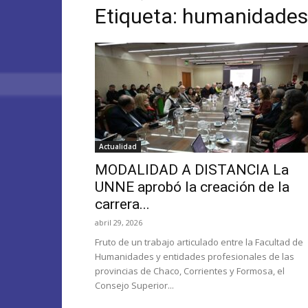
Etiqueta: humanidade
Actualidad
MODALIDAD A DISTANCIA La
UNNE aprobó la creación de la
carrera...
abril 29, 2026
Fruto de un trabajo articulado entre la Facultad de
Humanidades y entidades profesionales de las
provincias de Chaco, Corrientes y Formosa, el
Consejo Superior...