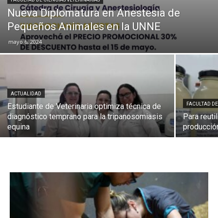
Nueva Diplomatura en Anestesia de
Pequeños Animales en la UNNE
mayo 6, 2024
ACTUALIDAD
FACULTAD DE
Estudiante de Veterinaria optimiza técnica de
diagnóstico temprano para la tripanosomiasis
Para reutil
equina
producción