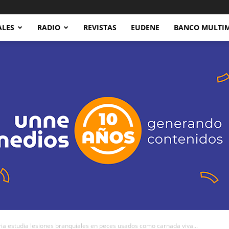
ALES
RADIO
REVISTAS
EUDENE
BANCO MULTI
studia lesiones branquiales en peces usados como carnada viva...