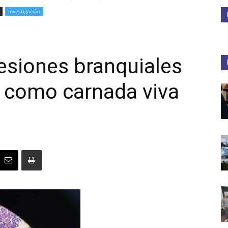
Investigación
Medios
lesiones branquiales
 como carnada viva
Unne