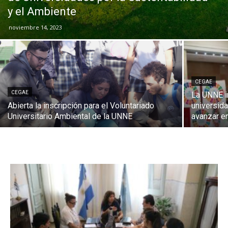
y el Ambiente
noviembre 14, 2023
CEGAE
CEGAE
La UNNE i
Abierta la inscripción para el Voluntariado
universida
Universitario Ambiental de la UNNE
avanzar en