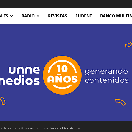
ALES
RADIO
REVISTAS
EUDENE
BANCO MULTI
 «Desarrollo Urbanístico respetando el territorio»