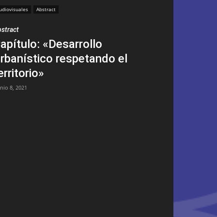
udiovisuales
Abstract
stract
apítulo: «Desarrollo
rbanístico respetando el
erritorio»
unio 8, 2021