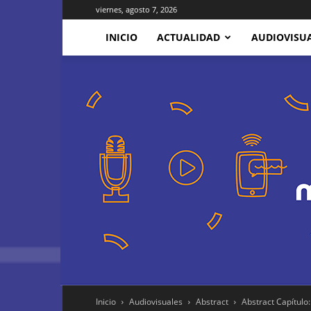
viernes, agosto 7, 2026
INICIO
ACTUALIDAD
AUDIOVISU
Inicio
Audiovisuales
Abstract
Abstract Capítulo: