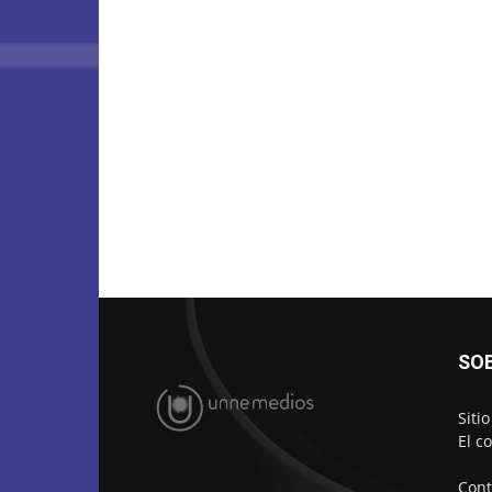
SO
Siti
El c
Cont