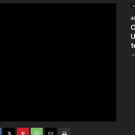
A
Medios
Ab
C
U
t
j
Unne