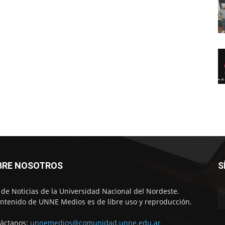
BRE NOSOTROS
S
o de Noticias de la Universidad Nacional del Nordeste.
ontenido de UNNE Medios es de libre uso y reproducción.
áctanos:
unnemedios@comunidad.unne.edu.ar