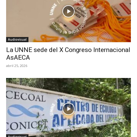
Audiovisual
La UNNE sede del X Congreso Internacional
AsAECA
abril 25, 2026
Audiovisual