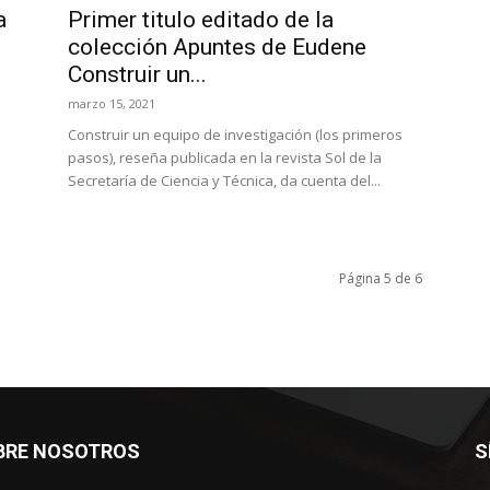
a
Primer titulo editado de la
colección Apuntes de Eudene
Construir un...
marzo 15, 2021
Construir un equipo de investigación (los primeros
pasos), reseña publicada en la revista Sol de la
Secretaría de Ciencia y Técnica, da cuenta del...
Página 5 de 6
BRE NOSOTROS
S