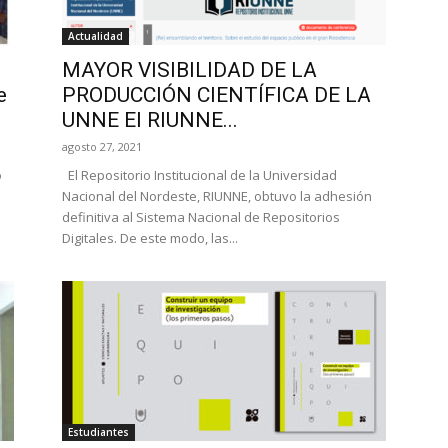
Actualidad
MAYOR VISIBILIDAD DE LA
e
PRODUCCIÓN CIENTÍFICA DE LA
UNNE El RIUNNE...
agosto 27, 2021
o
El Repositorio Institucional de la Universidad
Nacional del Nordeste, RIUNNE, obtuvo la adhesión
definitiva al Sistema Nacional de Repositorios
Digitales. De este modo, las...
Estudiantes