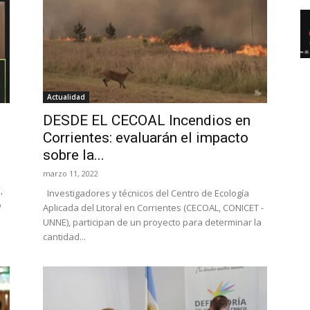
Actualidad
DESDE EL CECOAL Incendios en
Corrientes: evaluarán el impacto
sobre la...
marzo 11, 2022
,
Investigadores y técnicos del Centro de Ecología
o
Aplicada del Litoral en Corrientes (CECOAL, CONICET -
UNNE), participan de un proyecto para determinar la
cantidad...