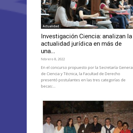
Actualidad
Investigación Ciencia: analizan la
actualidad jurídica en más de
una...
febrero 8, 2022
En el concurso propuesto por la Secretaría Genera
de Ciencia y Técnica, la Facultad de Derecho
presentó postulantes en las tres categorías de
becas:...