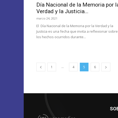
Día Nacional de la Memoria por l
Verdad y la Justicia...
marzo 24, 2021
El Día Nacional de la Memoria por la Verdad y la
Justicia es una fecha que invita a reflexionar sobre
los hechos ocurridos durante...
...
1
4
5
6
SO