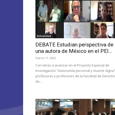
Actualidad
DEBATE Estudian perspectiva de
una autora de México en el PEI...
marzo 11, 2022
Con miras a avanzar en el Proyecto Especial de
Investigación “Autonomía personal y muerte digna”
profesoras y profesores de la Facultad de Derech
de...