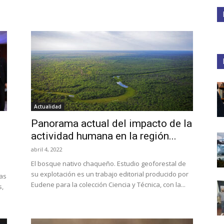
Medios
Unne
Actualidad
Panorama actual del impacto de la
actividad humana en la región...
abril 4, 2022
El bosque nativo chaqueño. Estudio geoforestal de
su explotación es un trabajo editorial producido por
cas
Eudene para la colección Ciencia y Técnica, con la...
s,