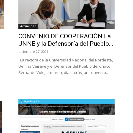
Actualidad
CONVENIO DE COOPERACIÓN La
UNNE y la Defensoría del Pueblo...
diciembre 27, 2021
La rectora de la Universidad Nacional del Nordeste,
Delfina Veiravé y el Defensor del Pueblo del Chaco,
l
Bernardo Voloj firmaron, días atrás, un convenio...