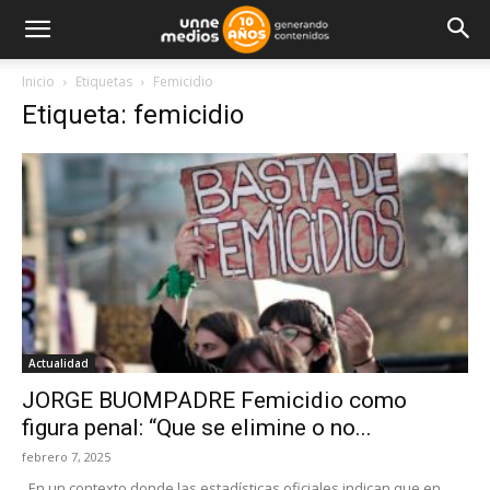
Inicio
Etiquetas
Femicidio
Etiqueta: femicidio
Actualidad
JORGE BUOMPADRE Femicidio como
figura penal: “Que se elimine o no...
febrero 7, 2025
En un contexto donde las estadísticas oficiales indican que en