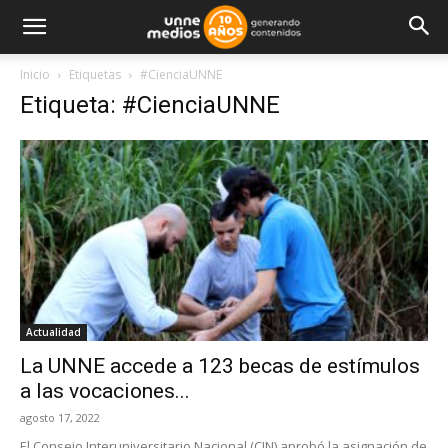
Inicio
Etiquetas
#CienciaUNNE
Etiqueta: #CienciaUNNE
Actualidad
La UNNE accede a 123 becas de estímulos
a las vocaciones...
agosto 17, 2022
El Consejo Interuniversitario Nacional (CIN) aprobó la asignación de