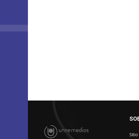
SO
Siti