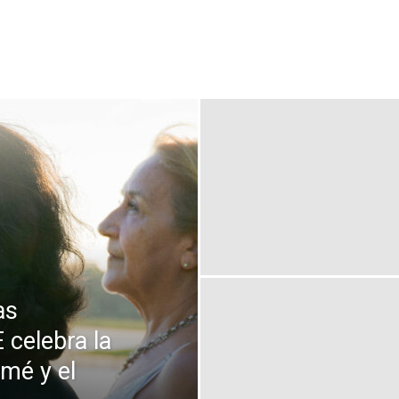
Medios
Unne
as
celebra la
mé y el