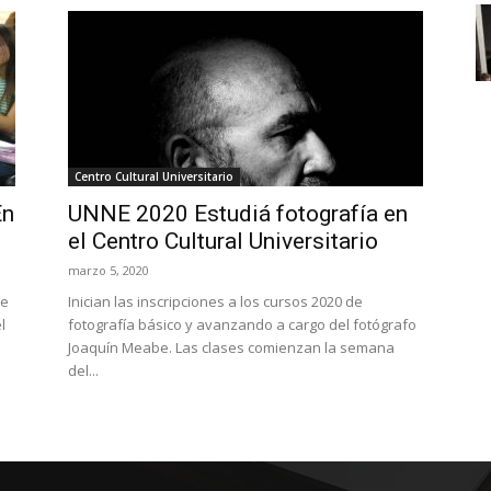
Centro Cultural Universitario
En
UNNE 2020 Estudiá fotografía en
el Centro Cultural Universitario
marzo 5, 2020
de
Inician las inscripciones a los cursos 2020 de
l
fotografía básico y avanzando a cargo del fotógrafo
Joaquín Meabe. Las clases comienzan la semana
del...