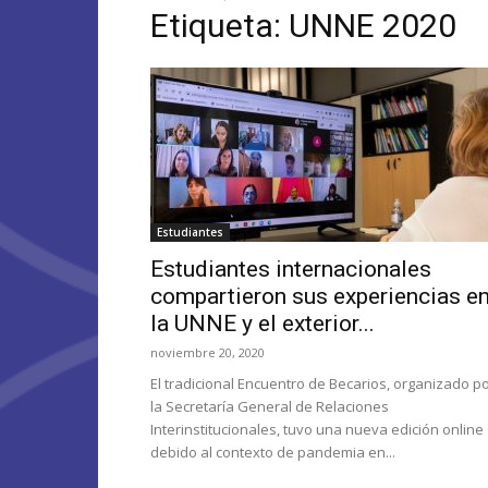
Etiqueta: UNNE 2020
Estudiantes
Estudiantes internacionales
compartieron sus experiencias e
la UNNE y el exterior...
noviembre 20, 2020
El tradicional Encuentro de Becarios, organizado p
la Secretaría General de Relaciones
Interinstitucionales, tuvo una nueva edición online
debido al contexto de pandemia en...