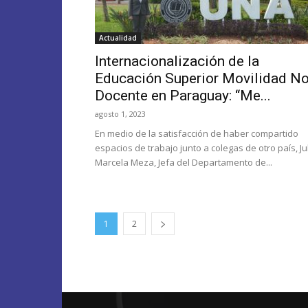
Actualidad
Internacionalización de la
Educación Superior Movilidad N
Docente en Paraguay: “Me...
agosto 1, 2023
En medio de la satisfacción de haber compartido
espacios de trabajo junto a colegas de otro país, Ju
Marcela Meza, Jefa del Departamento de...
1
2