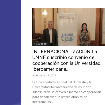
Actualidad
INTERNACIONALIZACIÓN La
UNNE suscribió convenio de
cooperación con la Universidad
Iberoamericana...
diciembre 11, 2025
La Universidad Nacional del Nordeste y la
Universidad Iberoamericana de Asunción
suscribieron un convenio marco de cooperación
para desarrollar un amplio abanico de
intercambios...