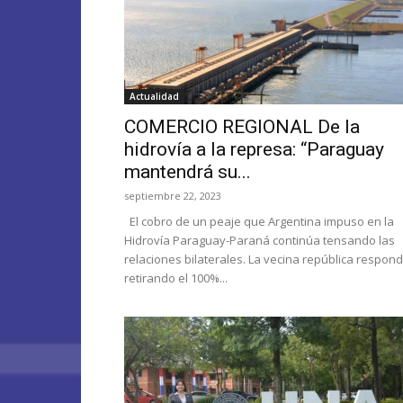
Actualidad
COMERCIO REGIONAL De la
hidrovía a la represa: “Paraguay
mantendrá su...
septiembre 22, 2023
El cobro de un peaje que Argentina impuso en la
Hidrovía Paraguay-Paraná continúa tensando las
relaciones bilaterales. La vecina república respond
retirando el 100%...