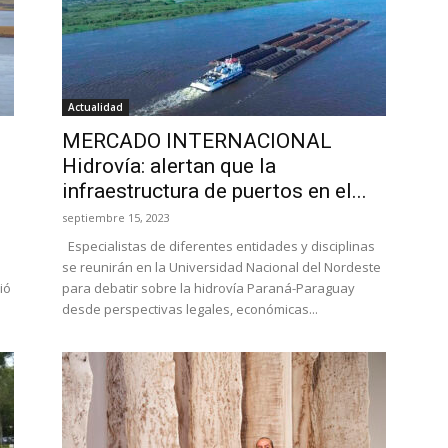
Actualidad
MERCADO INTERNACIONAL
Hidrovía: alertan que la
infraestructura de puertos en el...
septiembre 15, 2023
Especialistas de diferentes entidades y disciplinas
se reunirán en la Universidad Nacional del Nordeste
ió
para debatir sobre la hidrovía Paraná-Paraguay
desde perspectivas legales, económicas...