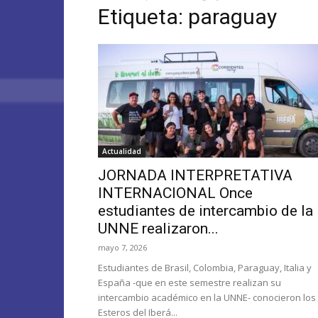
Etiqueta: paraguay
Actualidad
JORNADA INTERPRETATIVA
INTERNACIONAL Once
estudiantes de intercambio de la
UNNE realizaron...
mayo 7, 2026
Estudiantes de Brasil, Colombia, Paraguay, Italia y
España -que en este semestre realizan su
intercambio académico en la UNNE- conocieron los
Esteros del Iberá...