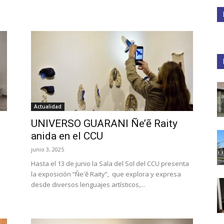
Medios
Unne
Actualidad
UNIVERSO GUARANI Ñe’ẽ Raity
anida en el CCU
junio 3, 2025
Hasta el 13 de junio la Sala del Sol del CCU presenta
la exposición “Ñe'ẽ Raity”, que explora y expresa
desde diversos lenguajes artísticos,...