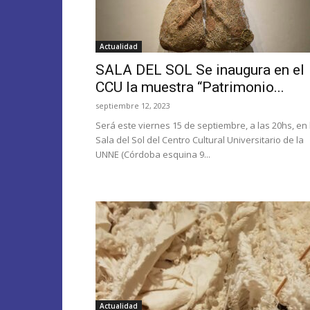
Actualidad
SALA DEL SOL Se inaugura en el
CCU la muestra “Patrimonio...
septiembre 12, 2023
Será este viernes 15 de septiembre, a las 20hs, en 
Sala del Sol del Centro Cultural Universitario de la
UNNE (Córdoba esquina 9...
Actualidad