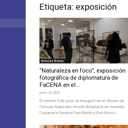
Etiqueta: exposición
Noticias Breves
“Naturaleza en foco”, exposición
fotográfica de diplomatura de
FaCENA en el...
junio 13, 2025
El viernes 6 de junio se inauguró en el Museo de
Ciencias Naturales Amado Bonpland, en Avenida
Costanera General San Martín y Don Bosco...