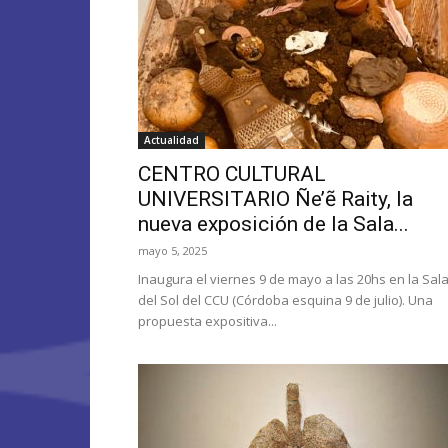
Actualidad
CENTRO CULTURAL
UNIVERSITARIO Ñe’ẽ Raity, la
nueva exposición de la Sala...
mayo 5, 2025
Inaugura el viernes 9 de mayo a las 20hs en la Sal
del Sol del CCU (Córdoba esquina 9 de julio). Una
propuesta expositiva...