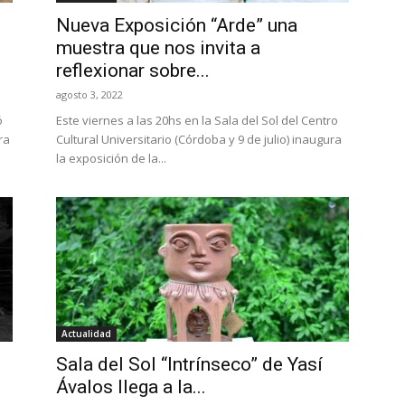
Nueva Exposición “Arde” una
muestra que nos invita a
reflexionar sobre...
agosto 3, 2022
ó
Este viernes a las 20hs en la Sala del Sol del Centro
ra
Cultural Universitario (Córdoba y 9 de julio) inaugura
la exposición de la...
Actualidad
Sala del Sol “Intrínseco” de Yasí
Ávalos llega a la...