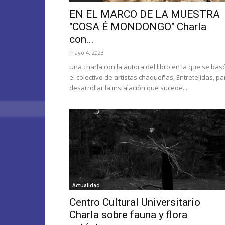
EN EL MARCO DE LA MUESTRA
"COSA É MONDONGO" Charla
con...
mayo 4, 2023
Una charla con la autora del libro en la que se bas
el colectivo de artistas chaqueñas, Entretejidas, pa
desarrollar la instalación que sucede...
Actualidad
Centro Cultural Universitario
Charla sobre fauna y flora