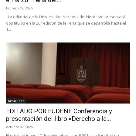
en la 26° Feria del...
febrero 18, 2026
La editorial de la Universidad Nacional del Nordeste presentará
dos títulos en la 26° edición de la Feria que se desarrolla hasta el
1...
Actualidad
EDITADO POR EUDENE Conferencia y
presentación del libro «Derecho a la...
octubre 30, 2025
El próximo jueves 7 de noviembre a las 9:30 hs, la Facultad de