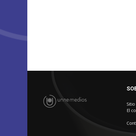
SO
Siti
El c
Cont