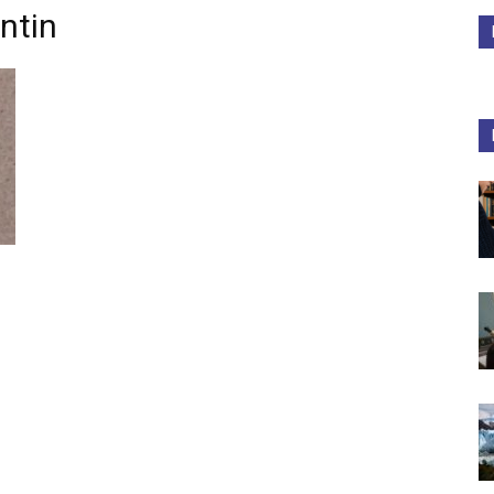
ntin
Medios
Unne