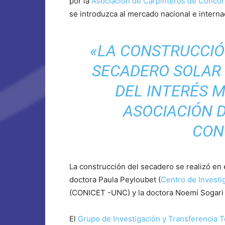
por la
Asociación de Carpinteros de Concor
se introduzca al mercado nacional e interna
«LA CONSTRUCCIÓ
SECADERO SOLAR
DEL INTERÉS 
ASOCIACIÓN 
CON
La construcción del secadero se realizó en 
doctora Paula Peyloubet (
Centro de Investi
(CONICET -UNC) y la doctora Noemí Sogar
El
Grupo de Investigación y Transferencia T