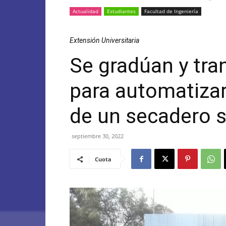
Actualidad
Estudiantes
Facultad de Ingeniería
Extensión Universitaria
Se gradúan y tra
para automatizar
de un secadero 
septiembre 30, 2022
Cuota