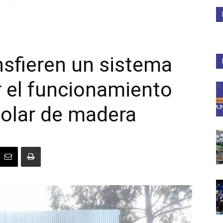
Medios
nsfieren un sistema
 el funcionamiento
Unne
solar de madera