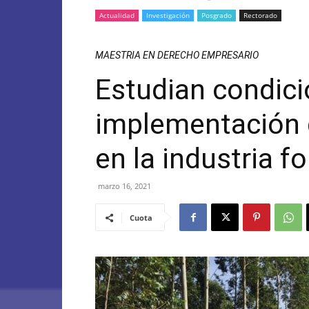
Actualidad
Investigación
Posgrado
Rectorado
MAESTRIA EN DERECHO EMPRESARIO
Estudian condici
implementación 
en la industria f
marzo 16, 2021
Cuota