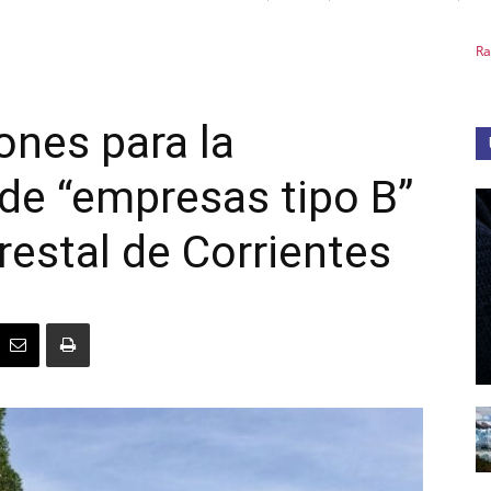
Medios
Ra
ones para la
de “empresas tipo B”
Unne
orestal de Corrientes