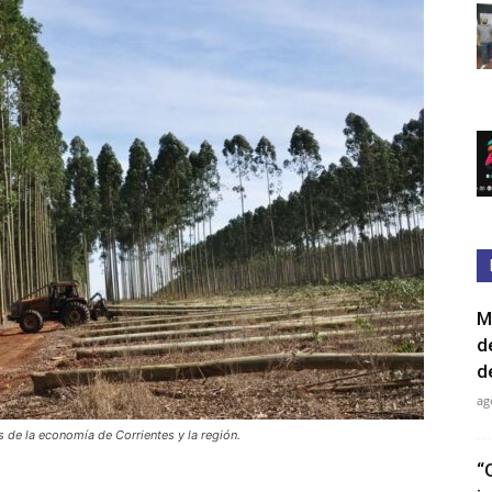
M
d
d
ag
s de la economía de Corrientes y la región.
“