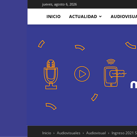
jueves, agosto 6, 2026
INICIO
ACTUALIDAD
AUDIOVISU
Inicio
Audiovisuales
Audiovisual
Ingreso 2021 S