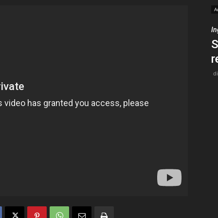
A
Medios
In
S
r
d
Unne