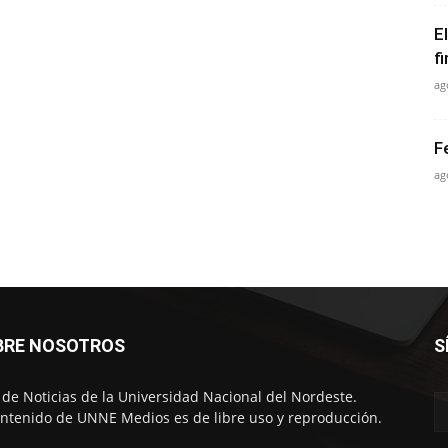
E
f
ag
F
ag
BRE NOSOTROS
S
o de Noticias de la Universidad Nacional del Nordeste.
ontenido de UNNE Medios es de libre uso y reproducción.