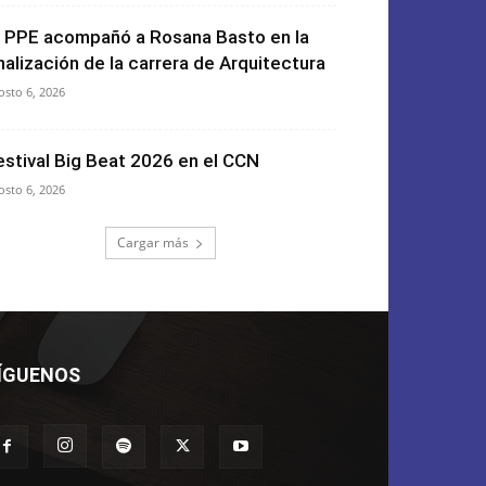
l PPE acompañó a Rosana Basto en la
inalización de la carrera de Arquitectura
osto 6, 2026
estival Big Beat 2026 en el CCN
osto 6, 2026
Cargar más
ÍGUENOS