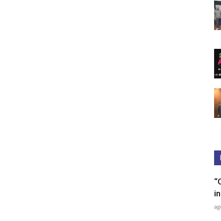
“
in
ag