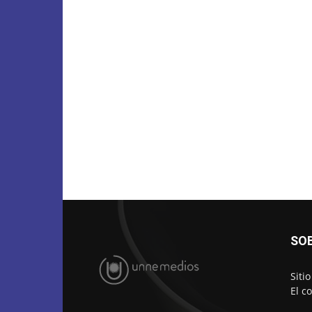
SO
Siti
El c