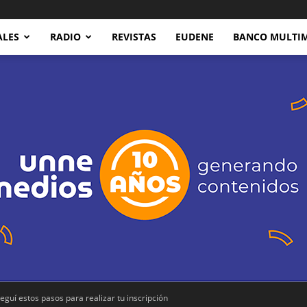
ALES
RADIO
REVISTAS
EUDENE
BANCO MULTI
eguí estos pasos para realizar tu inscripción