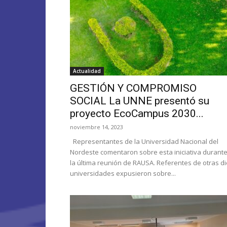
Actualidad
GESTIÓN Y COMPROMISO
SOCIAL La UNNE presentó su
proyecto EcoCampus 2030...
noviembre 14, 2023
Representantes de la Universidad Nacional del
Nordeste comentaron sobre esta iniciativa durant
la última reunión de RAUSA. Referentes de otras d
universidades expusieron sobre...