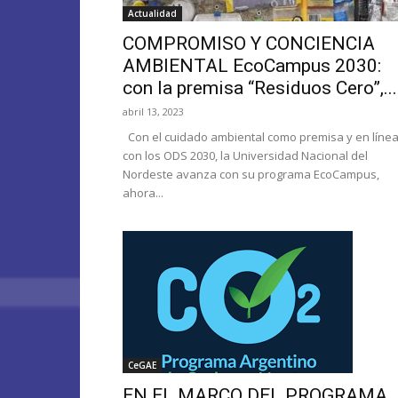
Actualidad
COMPROMISO Y CONCIENCIA
AMBIENTAL EcoCampus 2030:
con la premisa “Residuos Cero”,...
abril 13, 2023
Con el cuidado ambiental como premisa y en líne
con los ODS 2030, la Universidad Nacional del
Nordeste avanza con su programa EcoCampus,
ahora...
CeGAE
EN EL MARCO DEL PROGRAMA