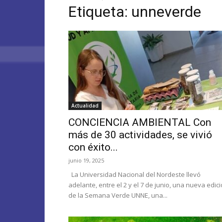
Etiqueta: unneverde
Actualidad
CONCIENCIA AMBIENTAL Con
más de 30 actividades, se vivió
con éxito...
junio 19, 2025
La Universidad Nacional del Nordeste llevó
adelante, entre el 2 y el 7 de junio, una nueva edic
de la Semana Verde UNNE, una...