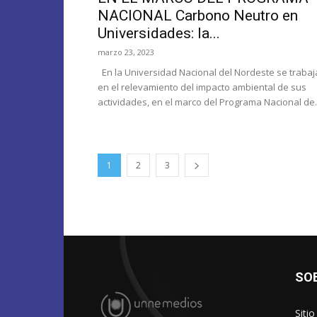
NACIONAL Carbono Neutro en
Universidades: la...
marzo 23, 2023
En la Universidad Nacional del Nordeste se trabaj
en el relevamiento del impacto ambiental de sus
actividades, en el marco del Programa Nacional de..
1
2
3
SO
Siti