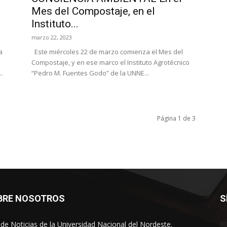
Mes del Compostaje, en el
Instituto...
marzo 22, 2023
a
Este miércoles 22 de marzo comienza el Mes del
Compostaje, y en ese marco el Instituto Agrotécnico
.
“Pedro M. Fuentes Godo” de la UNNE...
Página 1 de 3
BRE NOSOTROS
S
o de Noticias de la Universidad Nacional del Nordeste.