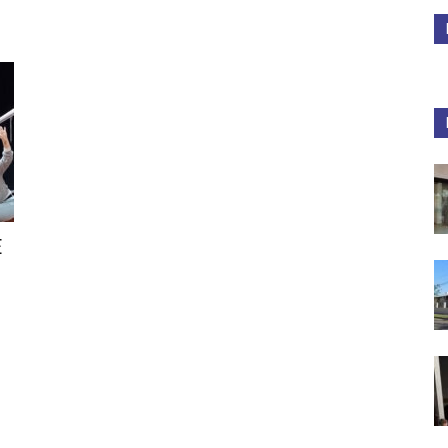
Medios
Unne
E