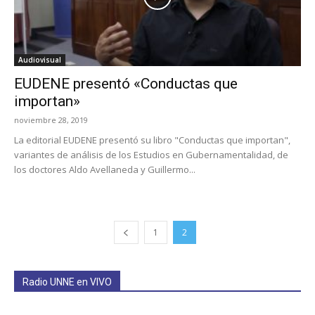
Audiovisual
EUDENE presentó «Conductas que
importan»
noviembre 28, 2019
La editorial EUDENE presentó su libro "Conductas que importan",
variantes de análisis de los Estudios en Gubernamentalidad, de
los doctores Aldo Avellaneda y Guillermo...
1
2
Radio UNNE en VIVO