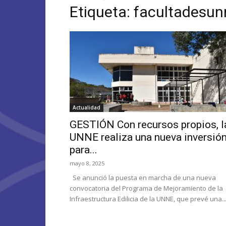
Etiqueta: facultadesun
Actualidad
GESTIÓN Con recursos propios, l
UNNE realiza una nueva inversió
para...
mayo 8, 2025
Se anunció la puesta en marcha de una nueva
convocatoria del Programa de Mejoramiento de la
Infraestructura Edilicia de la UNNE, que prevé una..