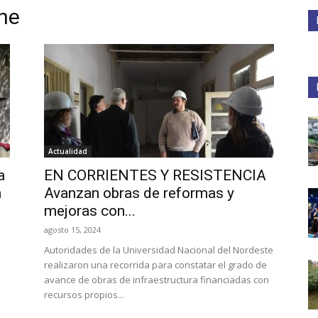
ne
Medios
Unne
Actualidad
a
EN CORRIENTES Y RESISTENCIA
n
Avanzan obras de reformas y
mejoras con...
agosto 15, 2024
Autoridades de la Universidad Nacional del Nordeste
realizaron una recorrida para constatar el grado de
.
avance de obras de infraestructura financiadas con
recursos propios...