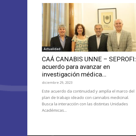
Actualidad
CAÁ CANABIS UNNE – SEPROFI:
acuerdo para avanzar en
investigación médica...
diciembre 29, 2023
Este acuerdo da continuidad y amplía el marco del
plan de trabajo ideado con cannabis medicinal.
Busca la interacción con las distintas Unidades
Académicas...