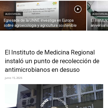
AUDIOVISUAL
AUDIOVISUA
Egresada de la UNNE investiga en Europa
El Institu
sobre agroecología y agricultura sostenible
aniversari
El Instituto de Medicina Regional
instaló un punto de recolección de
antimicrobianos en desuso
junio 15, 2026