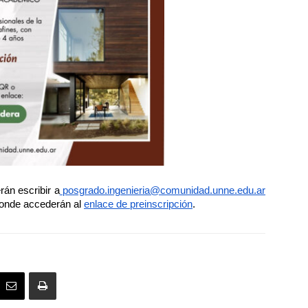
án escribir a
posgrado.ingenieria@comunidad.unne.edu.ar
donde accederán al
enlace de preinscripción
.