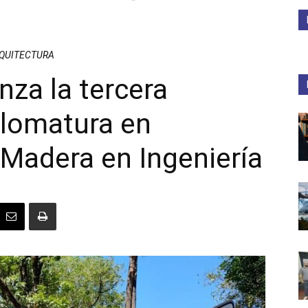
Medios
RQUITECTURA
za la tercera
plomatura en
Unne
Madera en Ingeniería