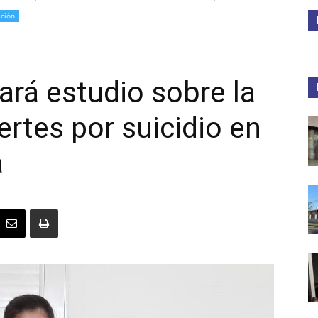
ación
Medios
ará estudio sobre la
rtes por suicidio en
Unne
a