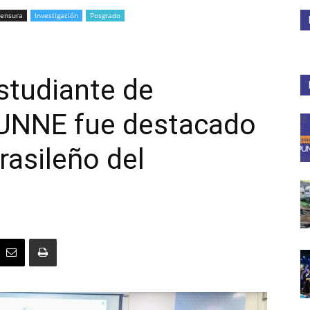
mensura
Investigación
Posgrado
Medios
studiante de
 UNNE fue destacado
Unne
rasileño del