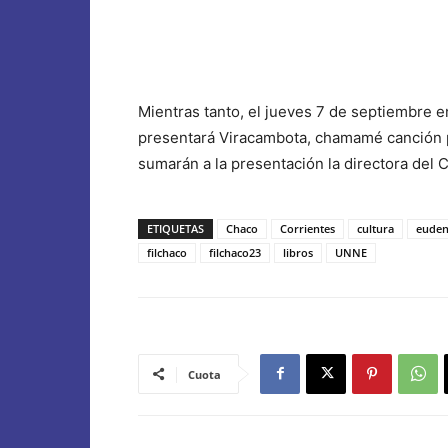
Mientras tanto, el jueves 7 de septiembre e
presentará Viracambota, chamamé canción pol
sumarán a la presentación la directora del 
ETIQUETAS
Chaco
Corrientes
cultura
eude
filchaco
filchaco23
libros
UNNE
Cuota