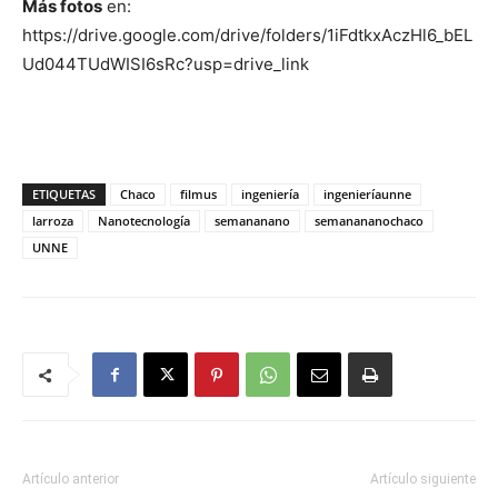
Más fotos
en:
https://drive.google.com/drive/folders/1iFdtkxAczHl6_bEL
Ud044TUdWISI6sRc?usp=drive_link
ETIQUETAS
Chaco
filmus
ingeniería
ingenieríaunne
larroza
Nanotecnología
semananano
semanananochaco
UNNE
Artículo anterior
Artículo siguiente