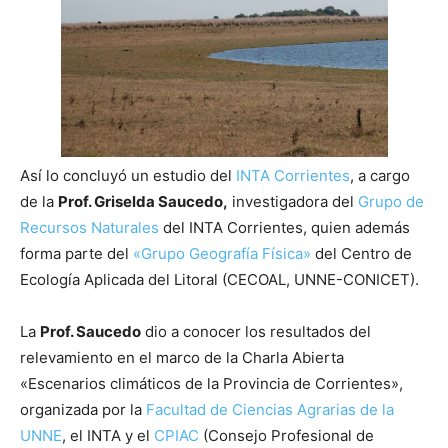
Así lo concluyó un estudio del
INTA Corrientes
, a cargo
de la
Prof. Griselda Saucedo,
investigadora del
Grupo de
Recursos Naturales
del INTA Corrientes, quien además
forma parte del
«Grupo Geografía Física»
del Centro de
Ecología Aplicada del Litoral (CECOAL, UNNE-CONICET).
La
Prof. Saucedo
dio a conocer los resultados del
relevamiento en el marco de la Charla Abierta
«Escenarios climáticos de la Provincia de Corrientes»,
organizada por la
Facultad de Ciencias Agrarias de la
UNNE
, el INTA y el
CPIAC
(Consejo Profesional de