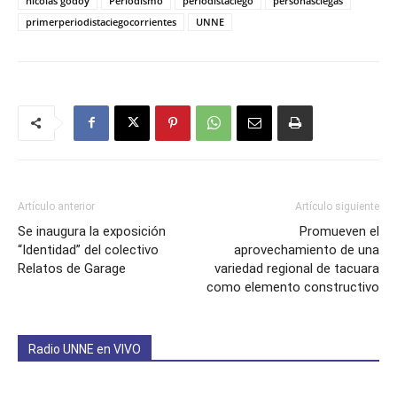
nicolas godoy
Periodismo
periodistaciego
personasciegas
primerperiodistaciegocorrientes
UNNE
Artículo anterior
Artículo siguiente
Se inaugura la exposición
Promueven el
“Identidad” del colectivo
aprovechamiento de una
Relatos de Garage
variedad regional de tacuara
como elemento constructivo
Radio UNNE en VIVO