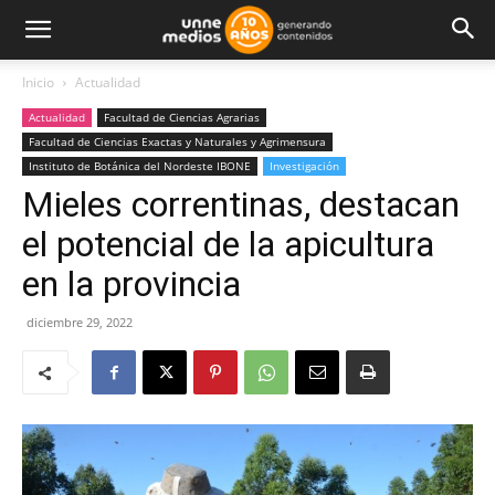
Inicio
Actualidad
Actualidad
Facultad de Ciencias Agrarias
Facultad de Ciencias Exactas y Naturales y Agrimensura
Instituto de Botánica del Nordeste IBONE
Investigación
Mieles correntinas, destacan
el potencial de la apicultura
en la provincia
diciembre 29, 2022