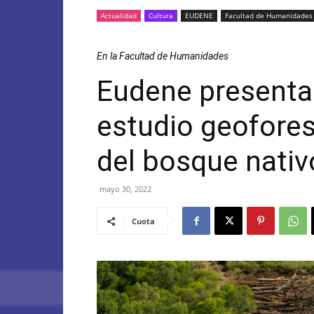
Actualidad
Cultura
EUDENE
Facultad de Humanidades
En la Facultad de Humanidades
Eudene presentar
estudio geofores
del bosque nati
mayo 30, 2022
Cuota