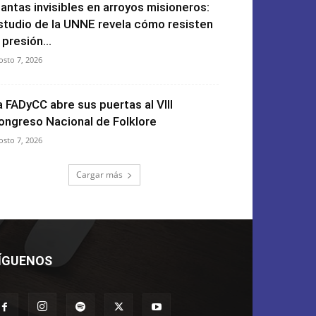
lantas invisibles en arroyos misioneros:
studio de la UNNE revela cómo resisten
 presión...
osto 7, 2026
a FADyCC abre sus puertas al VIII
ongreso Nacional de Folklore
osto 7, 2026
Cargar más
ÍGUENOS