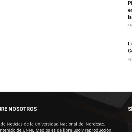
P
e
la
ag
L
C
ag
BRE NOSOTROS
S
o de Noticias de la Universidad Nacional del Nordeste.
ontenido de UNNE Medios es de libre uso y reproducción.