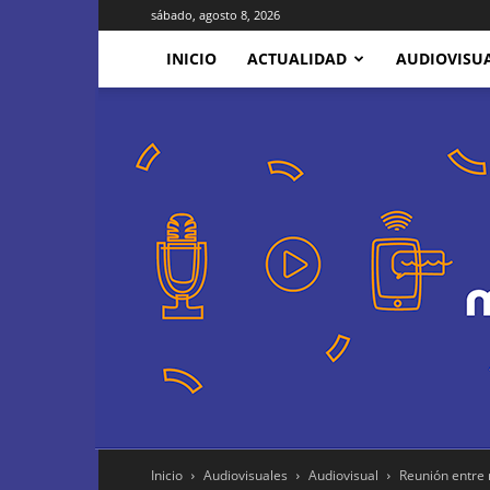
sábado, agosto 8, 2026
INICIO
ACTUALIDAD
AUDIOVISU
Inicio
Audiovisuales
Audiovisual
Reunión entre r