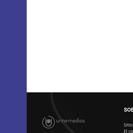
SO
Siti
El c