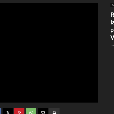
A
Medios
R
l
p
V
s
Unne