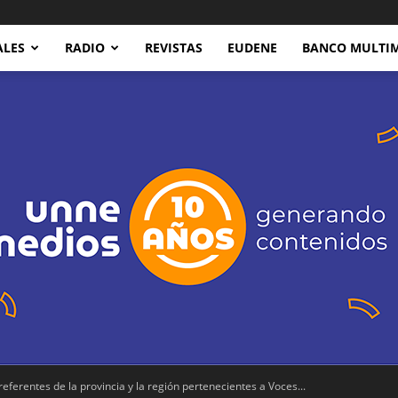
ALES
RADIO
REVISTAS
EUDENE
BANCO MULTI
eferentes de la provincia y la región pertenecientes a Voces...