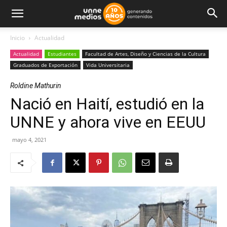
Inicio
Actualidad
Actualidad
Estudiantes
Facultad de Artes, Diseño y Ciencias de la Cultura
Graduados de Exportación
Vida Universitaria
Roldine Mathurin
Nació en Haití, estudió en la
UNNE y ahora vive en EEUU
mayo 4, 2021