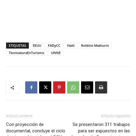
ETIQUETAS
EEUU
FADyCC
Haití
Roldine Mathurin
TecnicaturaEnTurismo
UNNE
Artículo anterior
Artículo siguiente
Con proyección de
Se presentaron 311 trabajos
documental, concluye el ciclo
para ser expuestos en las