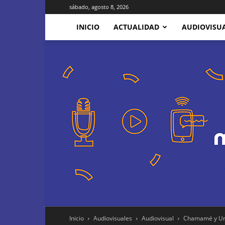
sábado, agosto 8, 2026
INICIO
ACTUALIDAD
AUDIOVISU
Inicio
Audiovisuales
Audiovisual
Chamamé y Univ