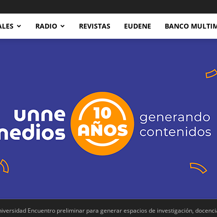
ALES
RADIO
REVISTAS
EUDENE
BANCO MULTI
ersidad Encuentro preliminar para generar espacios de investigación, docencia 