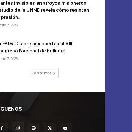
lantas invisibles en arroyos misioneros:
studio de la UNNE revela cómo resisten
 presión...
osto 7, 2026
a FADyCC abre sus puertas al VIII
ongreso Nacional de Folklore
osto 7, 2026
Cargar más
ÍGUENOS