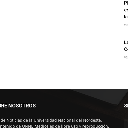
P
e
la
ag
L
C
ag
BRE NOSOTROS
S
o de Noticias de la Universidad Nacional del Nordeste.
ontenido de UNNE Medios es de libre uso y reproducción.