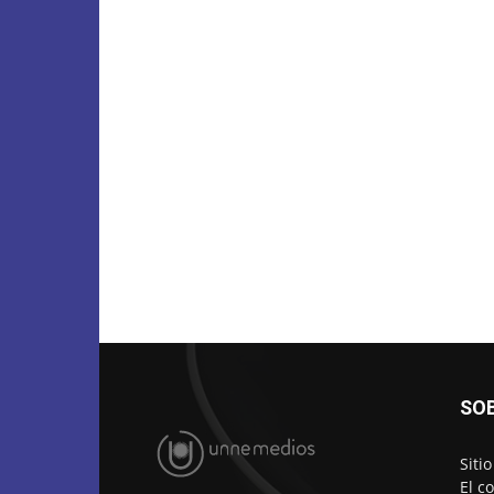
SO
Siti
El c