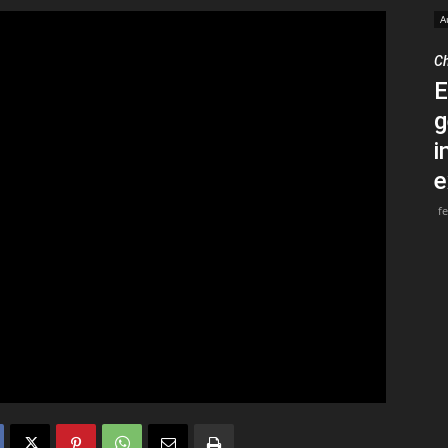
A
Medios
Ch
E
g
i
e
Unne
f