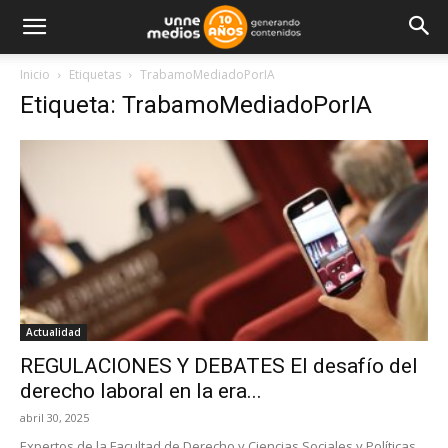
Inicio
Etiquetas
TrabamoMediadoPorIA
Etiqueta: TrabamoMediadoPorIA
Actualidad
REGULACIONES Y DEBATES El desafío del
derecho laboral en la era...
abril 30, 2025
Expertos de la Facultad de Derecho y Ciencias Sociales y Políticas