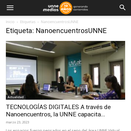
Inicio
Etiquetas
NanoencuentrosUNNE
Etiqueta: NanoencuentrosUNNE
Actualidad
TECNOLOGÍAS DIGITALES A través de
Nanoencuentros, la UNNE capacita...
marzo 23, 2023
Los espacios fueron pensados en el seno del área UNNE Virtual