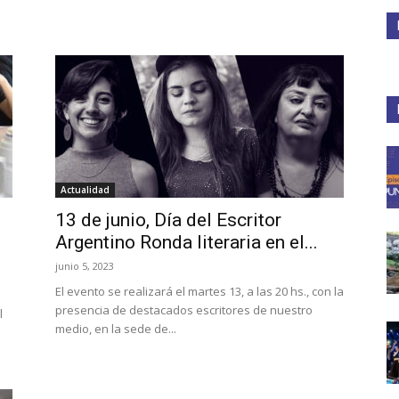
Medios
Unne
Actualidad
13 de junio, Día del Escritor
Argentino Ronda literaria en el...
junio 5, 2023
El evento se realizará el martes 13, a las 20 hs., con la
presencia de destacados escritores de nuestro
l
medio, en la sede de...