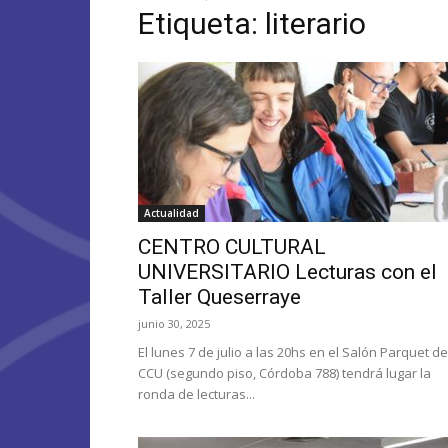
Etiqueta: literario
Actualidad
CENTRO CULTURAL
UNIVERSITARIO Lecturas con el
Taller Queserraye
junio 30, 2025
El lunes 7 de julio a las 20hs en el Salón Parquet de
CCU (segundo piso, Córdoba 788) tendrá lugar la
ronda de lecturas...