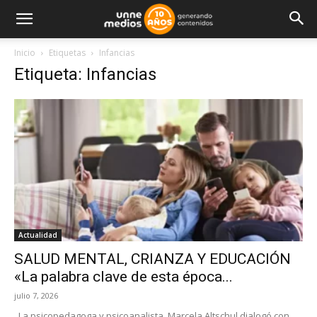
Inicio
Etiquetas
Infancias
Etiqueta: Infancias
Actualidad
SALUD MENTAL, CRIANZA Y EDUCACIÓN
«La palabra clave de esta época...
julio 7, 2026
La psicopedagoga y psicoanalista, Marcela Altschul dialogó con