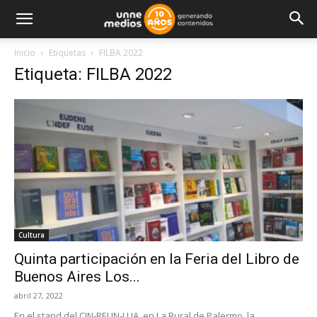
Inicio
Etiquetas
FILBA 2022
Etiqueta: FILBA 2022
Cultura
Quinta participación en la Feria del Libro de
Buenos Aires Los...
abril 27, 2022
En el stand del CIN-REUN-LUA, en La Rural de Palermo, la