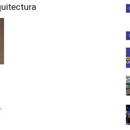
quitectura
Medios
Unne
e,
.