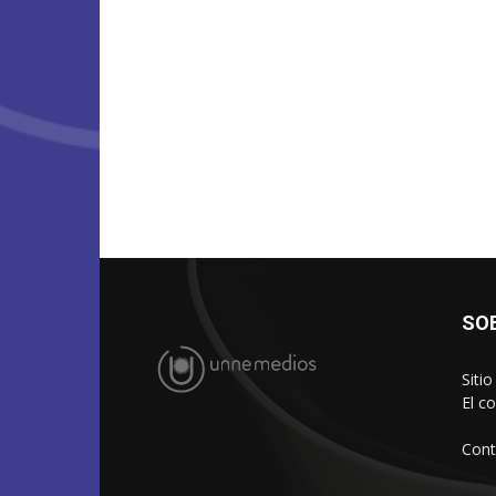
SO
Siti
El c
Cont